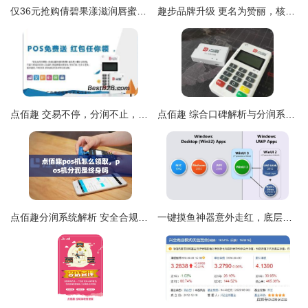
仅36元抢购倩碧果漾滋润唇蜜02 明快清透樱桃红，舒爽水润双唇的秘诀
趣步品牌升级 更名为赞丽，核心概念焕新解读
点佰趣 交易不停，分润不止，邀您共享支付新未来
点佰趣 综合口碑解析与分润系统详解
点佰趣分润系统解析 安全合规的支付分润解决方案
一键摸鱼神器意外走红，底层技术竟是点佰趣分润系统