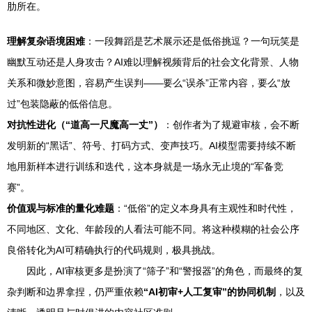
肋所在。
理解复杂语境困难
：一段舞蹈是艺术展示还是低俗挑逗？一句玩笑是
幽默互动还是人身攻击？AI难以理解视频背后的社会文化背景、人物
关系和微妙意图，容易产生误判——要么“误杀”正常内容，要么“放
过”包装隐蔽的低俗信息。
对抗性进化（“道高一尺魔高一丈”）
：创作者为了规避审核，会不断
发明新的“黑话”、符号、打码方式、变声技巧。AI模型需要持续不断
地用新样本进行训练和迭代，这本身就是一场永无止境的“军备竞
赛”。
价值观与标准的量化难题
：“低俗”的定义本身具有主观性和时代性，
不同地区、文化、年龄段的人看法可能不同。将这种模糊的社会公序
良俗转化为AI可精确执行的代码规则，极具挑战。
因此，AI审核更多是扮演了“筛子”和“警报器”的角色，而最终的复
杂判断和边界拿捏，仍严重依赖
“AI初审+人工复审”的协同机制
，以及