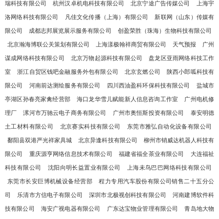
瑞科技有限公司
杭州汉卓机电科技有限公司
北京宁途广告传媒公司
上海宇
洛网络科技有限公司
凡佳文化传播（上海）有限公司
新联网（山东）传媒有
限公司
成都志邦展览展示服务有限公司
创盈荣胜（珠海）生物科技有限公司
北京瀚海博联公关策划有限公司
上海漾极翰祥商贸有限公司
天气预报
广州
谋成网络科技有限公司
北京万物起源科技有限公司
盘龙区亚雨网络科技工作
室
浙江自贸区钱吧金融服务外包有限公司
北京玄燃公司
陕西小郎呱科技有
限公司
河南前达测绘服务有限公司
四川西油盈科环保科技有限公司
盐城市
亭湖区孙春亮家禽经营部
海口龙华雪儿赋能新人信息咨询工作室
广州电机修
理厂
漯河市万驰云电子商务有限公司
广州市奥恒斯投资有限公司
泰安明德
土工材料有限公司
北京赛实科技有限公司
东莞市雅弘自动化设备有限公司
鄱阳县双港严光祥家具城
北京异逢科技有限公司
柳州市销威达机器人科技有
限公司
重庆源亨网络信息技术有限公司
福建省福全茶业有限公司
大连福祉
科技有限公司
沈阳向明长益置业有限公司
上海未鸟巴巴网络科技有限公司
东莞市长安巨博机械设备经营部
程力专用汽车股份有限公司销售二十五分公
司
乐清市方信电子有限公司
深圳市北极视创科技有限公司
河南建博软件科
技有限公司
海安广视电器有限公司
广东达宝物业管理有限公司
青岛地大物