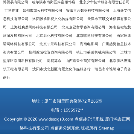
博贸易有限公司
哈尔滨市南岗区抖宿服饰店
北京夕华技术服务有限责任公司
世博物业
郑州市擎云科技有限公司
安徽言合数据科技有限公司
上海薇艾信
息科技有限公司
洛阳雅承影视文化传媒有限公司
天津市百顺交通标识有限公
司
上海杜爽楚网络科技有限公司
北京寰亚留学咨询有限公司
海南信程智慧
旅游发展有限公司
北京影化科技有限公司
北京啸博科技有限公司
石家庄康
诺网络科技有限公司
北京寸呆科技有限公司
海南电影网
广州趋势信息技术
咨询有限公司
杭州首域投资咨询有限公司
镇江市盛莱机械有限公司
运城市
盐湖区京凯科技有限公司
周易算命
山西鑫晋业商贸有限公司
北京沃格隆建
筑工程有限公司
沈阳市沈北新区奇景文化传媒服务行
瑞昌市伞谁绵电子商务
商行
地址：厦门市湖里区兴隆路72号265室
电话：1595972**
Copyright © 2026
www.dssxgs0.com
点佰趣分润系统
厦门鸿鑫正网
络科技有限公司
点佰趣分润系统
版权所有
Sitemap