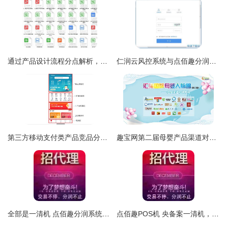
通过产品设计流程分点解析，在点佰趣分润系统中提升设计能力
仁润云风控系统与点佰趣分润系统 金融科技的双引擎
第三方移动支付类产品竞品分析 支付宝、微信支付、云闪付与点佰趣分润系统
趣宝网第二届母婴产品渠道对接专场峰会 点佰趣分润系统引领行业新生态
全部是一清机 点佰趣分润系统的透明化解析
点佰趣POS机 央备案一清机，费率低至0.54，全国招商火热进行中