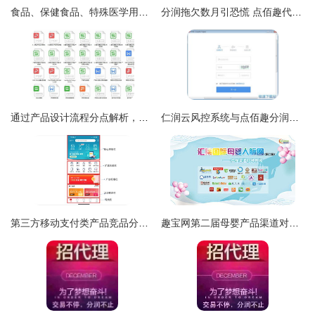
食品、保健食品、特殊医学用途配方食品傻傻分不清？品质君带您一招解锁
分润拖欠数月引恐慌 点佰趣代理商控诉疑似陷“跑路”困局
通过产品设计流程分点解析，在点佰趣分润系统中提升设计能力
仁润云风控系统与点佰趣分润系统 金融科技的双引擎
第三方移动支付类产品竞品分析 支付宝、微信支付、云闪付与点佰趣分润系统
趣宝网第二届母婴产品渠道对接专场峰会 点佰趣分润系统引领行业新生态