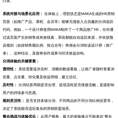
凸显。
系统对接与场景化应用：
在体验上，理想状态是MAKA生成的H5营销
页面（如推广产品、课程、会员等）能够无缝嵌入点佰趣的分润追踪
代码。例如，一个设计师使用MAKA制作了一个商品推广H5，任何通
过该页面产生的销售或有效线索，系统都能自动追踪来源，并依据预
设规则（如按销售额比例、按点击等）将佣金分润给该设计师（推广
者）。这种结合，直接将创作成果与经济效益挂钩。
分润体验的关键要素：
透明性：
系统需要提供实时、清晰的数据看板，让推广者随时查看浏
览量、点击量、转化量及收益明细，建立信任。
及时性：
分润结算周期是否合理、提现流程是否便捷流畅，直接影响
用户的持续参与意愿。
规则灵活性：
是否支持多级分润、不同商品的不同分润比例设置等，
决定了系统能否适应复杂的营销联盟场景。
整合挑战与体验优化：
从用户视角，最大的体验痛点可能来自“整合